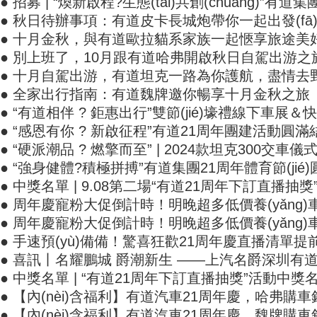
● 招募 | “煥新啟程?生態(tài)共創(chuàng)”有道集團
● 秋日待辦事項：有道皮卡長城炮帶你一起出發(fā
● 十月金秋，與有道歐拉貓系家族一起愜享旅途美
● 別上班了，10月跟有道哈弗開啟秋日自駕出游之
● 十月自駕出游，有道坦克一路為你護航，盡情去野
● 全家出行指南：有道魏牌邀你暢享十月金秋之旅
● “有道相伴 ? 鉅惠出行”雙節(jié)壕禮線下車展＆快
● “感恩有你 ? 新啟征程”有道21周年團建活動圓滿結(jié)
● “硬派潮品 ? 燃擎而至” | 2024款坦克300交車儀式
● “強身健體?積極拼搏”有道集團21周年體育節(jié)圓滿
● 中獎名單 | 9.08第二場“有道21周年下訂直播抽獎
● 周年慶寵粉大促倒計時！明晚超多低價養(yǎng)車爆
● 周年慶寵粉大促倒計時！明晚超多低價養(yǎng)車
● 手速預(yù)備備！驚喜狂歡21周年慶直播清單提前公開
● 喜訊丨名耀鵬城 爵潮新生 ——上汽名爵深圳有道
● 中獎名單 | “有道21周年下訂直播抽獎”活動中獎名
● 【內(nèi)含福利】有道汽車21周年慶，哈弗購
● 【內(nèi)含福利】有道汽車21周年慶，魏牌