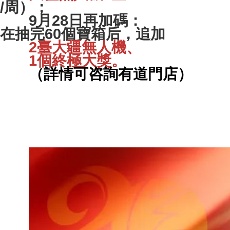
/周）；
9月28日再加碼：
在抽完60個寶箱后，追加
2臺大疆無人機、
1個終極大獎。
（詳情可咨詢有道門店）