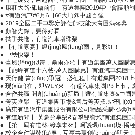
● 康莊大路·砥礪前行—有道集團2019年中會議順
● #有道汽車#6月6日66大順@中國百強
● 2019全國二手車鑒定評估師技能大賽圓滿落幕
● 顏智先鋒，要你好看
● 攜手共進，有道汽車增殊榮
● 【有道家宴】經(jīng)風(fēng)雨，見彩虹！
● 中秋快樂！
● 臺風(fēng)似舞，暴雨亦歌丨有道集團萬人團
● 【巔峰有道十六載·萬人團購惠】有道汽車集團十六
● 天行健 當(dāng)爭冠；必征程丨有道集團2018上
● 現(xiàn)在，即WEY來丨有道汽車集團P8上市，燃爆
● 合作共贏 開創(chuàng)新局丨暨有道集團&中國建設
● 菁英匯聚—有道集團市場&售后菁英拓展培訓(xù
● 廣東有道汽車集團股份有限公司物品采購招標(biā
● 有道新聞丨“英豪分享樂&春季雙響炮”有道集團
● 【第三屆有道林·綠享未來】呵護環(huán)境·播
● 校企合作謀發(fā)展，互惠共贏創(chuàng)明天！