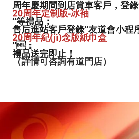
周年慶期間到店賞車客戶，登錄“
20周年定制版-冰袖
”等禮品；
售后進站客戶登錄“友道會小程序
20周年紀(jì)念版紙巾盒
”；
禮品送完即止！
（詳情可咨詢有道門店）