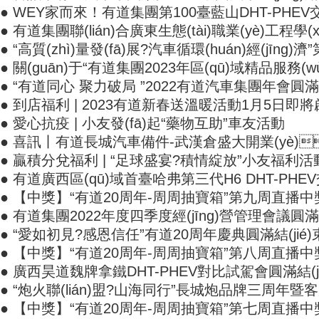
● WEY家而來！有道集團第100臺藍山DHT-PHE
● 有道集團聯(lián)合廣東生態(tài)職業(yè)工程學(
● “高質(zhì)量發(fā)展?汽車循環(huán)經(jīng
● 關(guān)于“有道集團2023年區(qū)域精品服務(wù
● “有道同心 聚力破局 ”2022有道汽車集團年會圓滿結
● 到店福利 | 2023有道新春送溫暖活動1月5日即
● 愛心抗疫 | 小友發(fā)起“藥物互助”車友活動
● 喜訊丨有道長城汽車備件-武漢倉盛大開業(yè)
● 贏積分兌福利 | “足球盛宴?積情綻放”小友福利
● 有道廣西區(qū)域首臺哈弗第三代H6 DHT-PHE
● 【中獎】“有道20周年-周周抽寶箱”第九周直播中獎名
● 有道集團2022年度四季度經(jīng)營管理會議圓滿
● “愛如初見?感恩信任”有道20周年慶典圓滿結(jié)
● 【中獎】“有道20周年-周周抽寶箱”第八周直播
● 廣西昊道魏牌拿鐵DHT-PHEV對比試駕會圓滿結(jié
● “炮火聯(lián)盟?山海同行”長城炮品牌三周年暨
● 【中獎】“有道20周年-周周抽寶箱”第七周直播中獎名