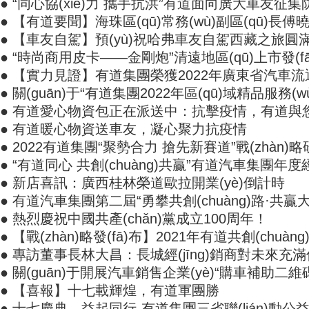
● “同心協(xié)力 攜手抗洪”有道面向廣大車友征集防
● 【有道要聞】海珠區(qū)常務(wù)副區(qū)長
● 【車友自駕】預(yù)祝哈弗車友自駕西藏之旅圓滿成功
● “時尚商用皮卡——金剛炮”清遠地區(qū)上市發(fā
● 【實力見證】有道集團榮獲2022年廣東省汽車流通行業
● 關(guān)于“有道集團2022年區(qū)域精品服務(wù
● 有道愛心物資包正在派送中：抗擊疫情，有道
● 有道暖心物資送車友，凝心聚力抗疫情
● 2022有道集團“聚勢合力 搶先新賽道”戰(zhàn)略研討會
● “有道同心 共創(chuàng)共贏”有道汽車集團年度
● 新店喜訊：廣西桂林榮道歐拉開業(yè)倒計時
● 有道汽車集團第二屆“勇攀共創(chuàng)路·共贏大變局
● 熱烈慶祝中國共產(chǎn)黨成立100周年！
● 【戰(zhàn)略發(fā)布】2021年有道共創(chuàn
● 專訪董事長林大昌：長城經(jīng)銷商對未來充滿信
● 關(guān)于開展汽車銷售企業(yè)“購車補助二維碼
● 【喜報】十七載輝煌，有道軍團勝
● 十七慶典，益起同行-有道集團三省聯(lián)動公