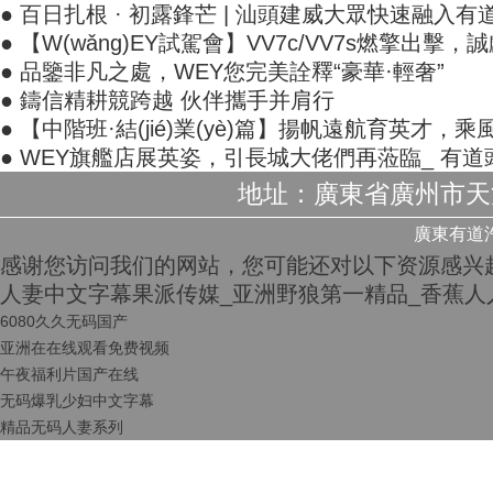
● 百日扎根 · 初露鋒芒 | 汕頭建威大眾快速融入有
● 【W(wǎng)EY試駕會】VV7c/VV7s燃擎出擊
● 品鑒非凡之處，WEY您完美詮釋“豪華·輕奢”
● 鑄信精耕競跨越 伙伴攜手并肩行
● 【中階班·結(jié)業(yè)篇】揚帆遠航育英才，乘
● WEY旗艦店展英姿，引長城大佬們再蒞臨_ 有道
地址：廣東省廣州市天河區
廣東有道汽車
感谢您访问我们的网站，您可能还对以下资源感兴
人妻中文字幕果派传媒_亚洲野狼第一精品_香蕉人
6080久久无码国产
亚洲在在线观看免费视频
午夜福利片国产在线
无码爆乳少妇中文字幕
精品无码人妻系列