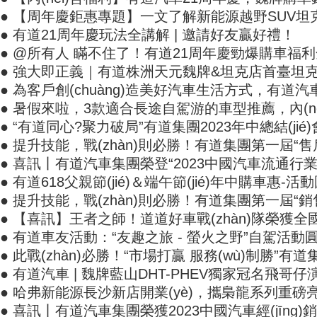
● 【周年慶鉅惠專題】一文了解新能源越野SUV坦克500
● 有道21周年慶玩法全講解 | 邀請好友贏好禮！
● @所有人 瞞不住了！有道21周年慶勁爆購車
● 強大即正義｜有道株洲天元魏牌&坦克店首臺坦克500H
● 為客戶創(chuàng)造美好汽車生活方式，有道汽
● 暑假來啦，3款適合長途自駕游的車型推薦，內(
● “有道同心?聚力破局”有道集團2023年中總結(jié)
● 提升技能，戰(zhàn)則必勝！有道集團第一屆“
● 喜訊丨有道汽車集團榮登“2023中國汽車流通行業(yè
● 有道618父親節(jié)＆端午節(jié)年中購車惠-活動圓
● 提升技能，戰(zhàn)則必勝！有道集團第一屆“
● 【喜訊】王者之師！道道好車戰(zhàn)隊榮
● 有道車友活動：“友趣之旅 - 螢火之野”自駕活動圓滿
● 此戰(zhàn)必勝！“市場打贏 服務(wù)制勝”有
● 有道汽車 | 魏牌藍山DHT-PHEV獨家冠名飛哥仔
● 哈弗新能源長沙新店開業(yè)，攜梟龍系列重磅
● 喜訊丨有道汽車集團榮獲2023中國汽車經(jīng)銷商