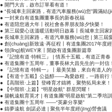
● 開門大吉，啟市訂單看有道！
● “長城車主回家路，有道汽車服務(wù)您”圓滿結(ji
● 一封來自有道集團董事長的新春祝福
● 有道陪您過大年丨祝社會各界朋友除夕快樂！
● 第三屆愛心送溫暖活動明日啟幕丨長城車主回家路
● 長城車主回家路，有道汽車服務(wù)您 | 第三
● 創(chuàng)新致遠·再征程丨有道集團2017年度經
● 領(lǐng)航WEY來丨開啟有道集團新篇章
● 『記憶有道·特輯三』 | 情系十五載，有道正青春
● 有道集團十五周年，董事長林大昌先生的一封信
● 『記憶有道·特輯一』丨最美笑臉，來自有道人
● 【有道十五載】公益醇——為愛啟程，一路前行
● 【高階班·上篇】登峰育才鑄將，聚勢拓局未來！
● 【中階班·上篇】“明星啟航” 群星閃耀！
● 揚帆遠航育英才 | 有道集團“明星啟航”第二季培訓(
● 有道集團十五周年 ——“英豪分享樂”
● 鑄夢遠航 劍諾必達 | 聚焦半年度經(jīng)營會議