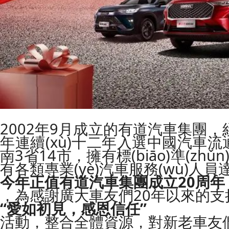
2002年9月成立的有道汽車集團，經(
年連續(xù)十二年入選中國汽車流通協(
南3省14市，擁有標(biāo)準(zhǔn
有各類專業(yè)汽車服務(wù)人員達2
今年正值有道汽車集團成立20周年
，為感謝廣大車友們20年以來的
“愛如初見，感恩信任”
活動，整合全體資源，對新老車友們推出