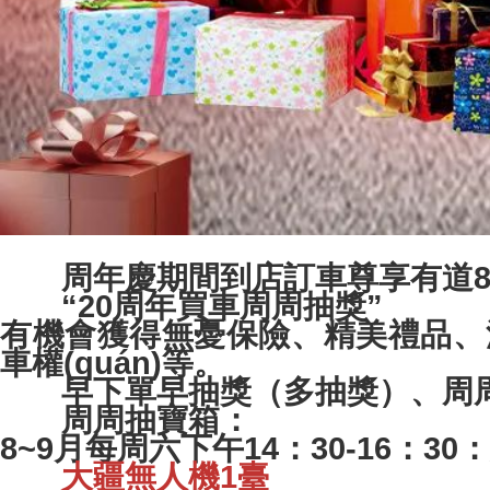
周年慶期間到店訂車尊享有道8
“20周年買車周周抽獎”
有機會獲得無憂保險、精美禮品、汽車
車權(quán)等。
早下單早抽獎（多抽獎）、周周循環
周周抽寶箱：
8~9月每周六下午14：30-16：30
大疆無人機1臺