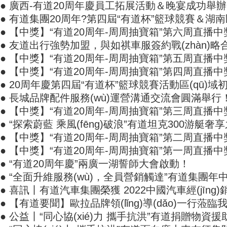
● 廣西-有道20周年慶員工拓展活動＆晚宴成功舉
● 有道集團20周年?第四屆“有道杯”籃球競賽＆湖南區(qū
● 【中獎】“有道20周年-周周抽寶箱”第六周直播中獎名單
● 友道出行強勢加盟，與如祺車服簽約戰(zhàn)略
● 【中獎】“有道20周年-周周抽寶箱”第五周直播
● 【中獎】“有道20周年-周周抽寶箱”第四周直播中獎
● 20周年慶第四屆“有道杯”籃球競賽活動區(qū)域初賽風
● 長城品牌配件服務(wù)運營溝通交流會圓滿舉行
● 【中獎】“有道20周年-周周抽寶箱”第三周直播中獎名單
● “探索蔚藍 乘風(fēng)破浪”有道坦克300游艇奢享
● 【中獎】“有道20周年-周周抽寶箱”第二周直播中獎
● 【中獎】“有道20周年-周周抽寶箱”第一周直播中獎名單
● “有道20周年慶”兩廣一湖誓師大會啟動！
● “全面升維服務(wù)，全員營銷觸達”有道集團年中經(jī
● 喜訊丨有道汽車集團榮獲 2022中國汽車經(jīng
● 【有道要聞】歐拉品牌領(lǐng)導(dǎo)一行蒞臨我
● 公益丨“同心協(xié)力 攜手抗洪”有道捐贈物資援助英