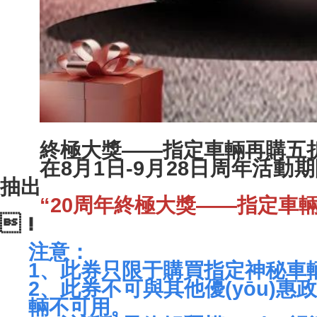
終極大獎——指定車輛再購五折權
在8月1日-9月28日周年活動
抽出
“20周年終極大獎——指定車輛再
！
注意：
1、此券只限于購買指定神秘車輛使用
2、此券不可與其他優(yōu)惠
輛不可用。