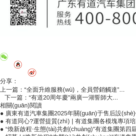
分享：
上一篇：“全面升維服務(wù)，全員營銷觸達”...
下一篇：“有道20周年慶”兩廣一湖誓師大...
相關(guān)閱讀
● 廣東有道汽車集團2025年關(guān)于售后設(sh
● 有道同心?運營提質(zhì) | 有道集團各模塊專項培訓(x
● “煥新啟程·生態(tài)共創(chuàng)”有道集團第