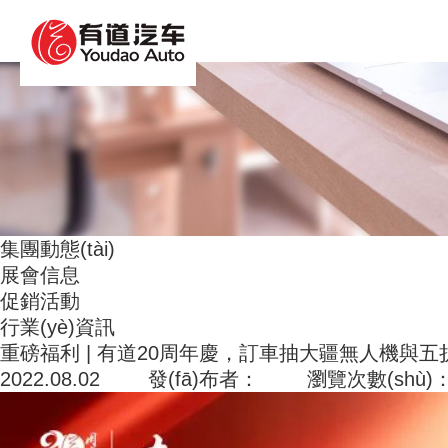
人妻中文字幕果派传媒_亚洲野狼第一精品_香蕉人
集團動態(tài)
展會信息
促銷活動
行業(yè)資訊
重磅福利 | 有道20周年慶，訂車抽大疆無人機與
2022.08.02 發(fā)布者： 瀏覽次數(shù)