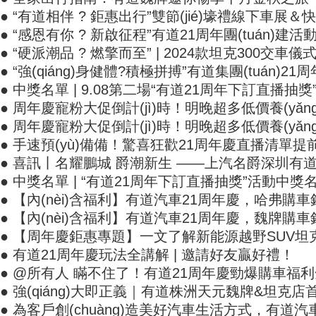
● “有道相伴 ? 鉅惠出行”雙節(jié)壕禮線下車展＆快
● “感恩有你 ? 新啟征程”有道21周年團(tuán)建活動
● “硬派潮品 ? 燃擎而至” | 2024款坦克300交車儀式
● “強(qiáng)身健體?積極拼搏”有道集團(tuán)21周年體育節
● 中獎名單 | 9.08第二場“有道21周年下訂直播抽獎
● 周年慶寵粉大促倒計(jì)時！明晚超多低價養(y
● 周年慶寵粉大促倒計(jì)時！明晚超多低價養(yǎn
● 手速預(yù)備備！驚喜狂歡21周年慶直播清單提
● 喜訊丨名耀鵬城 爵潮新生 ——上汽名爵深圳有道
● 中獎名單 | “有道21周年下訂直播抽獎”活動中獎名
● 【內(nèi)含福利】有道汽車21周年慶，哈弗
● 【內(nèi)含福利】有道汽車21周年慶，魏牌購
● 【周年慶鉅惠專題】一文了解新能源越野SUV坦克500
● 有道21周年慶玩法全講解 | 邀請好友贏好禮！
● @所有人 瞞不住了！有道21周年慶勁爆購車福
● 強(qiáng)大即正義｜有道株洲天元魏牌&坦克店首臺坦
● 為客戶創(chuàng)造美好汽車生活方式，有道