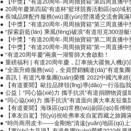
● 【中獎】“有道20周年-周周抽寶箱”第四周直播中獎
● 20周年慶第四屆“有道杯”籃球競賽活動區(qū)域初賽風
● 長城品牌配件服務(wù)運(yùn)營溝通交流會圓滿舉行
● 【中獎】“有道20周年-周周抽寶箱”第三周直播
● “探索蔚藍(lán) 乘風(fēng)破浪”有道坦克300游
● 【中獎】“有道20周年-周周抽寶箱”第二周直播
● 【中獎】“有道20周年-周周抽寶箱”第一周直播中獎名
● “有道20周年慶”兩廣一湖誓師大會啟動！
● 重磅福利 | 有道20周年慶，訂車抽大疆無人機(j
● “全面升維服務(wù)，全員營銷觸達(dá)”有道集團(
● 喜訊丨有道汽車集團(tuán)榮獲 2022中國汽車經(jīn
● 【有道要聞】歐拉品牌領(lǐng)導(dǎo)一行蒞臨我
● 公益丨“同心協(xié)力 攜手抗洪”有道捐贈物資援助英
● “同心協(xié)力 攜手抗洪”有道面向廣大車友征集防
● 【有道要聞】海珠區(qū)常務(wù)副區(qū)長
● 【車友自駕】預(yù)祝哈弗車友自駕西藏之旅圓滿成功
● “時尚商用皮卡——金剛炮”清遠(yuǎn)地區(qū)
● 【實(shí)力見證】有道集團(tuán)榮獲2022年