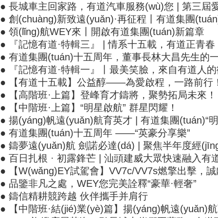
● 長城車主回家路，有道汽車服務(wù)您 | 第
● 創(chuàng)新致遠(yuǎn)·再征程丨有道集團(tuá
● 領(lǐng)航WEY來丨開啟有道集團(tuán)新篇章
● 『記憶有道·特輯三』 | 情系十五載，有道正青春
● 有道集團(tuán)十五周年，董事長林大昌先生的一
● 『記憶有道·特輯一』丨最美笑臉，來自有道人
● 【有道十五載】公益醇——為愛啟程，一路前行
● 【高階班·上篇】登峰育才鑄將，聚勢拓局未來！
● 【中階班·上篇】“明星啟航” 群星閃耀！
● 揚(yáng)帆遠(yuǎn)航育英才 | 有道集團(tuán)
● 有道集團(tuán)十五周年 ——“英豪分享樂”
● 鑄夢遠(yuǎn)航 劍諾必達(dá) | 聚焦半年度經(jī
● 百日扎根 · 初露鋒芒 | 汕頭建威大眾快速融入有道集
● 【W(wǎng)EY試駕會】VV7c/VV7s燃擎出擊，誠獻(
● 品鑒非凡之處，WEY您完美詮釋“豪華·輕奢”
● 鑄信精耕競跨越 伙伴攜手并肩行
● 【中階班·結(jié)業(yè)篇】揚(yáng)帆遠(yuǎ