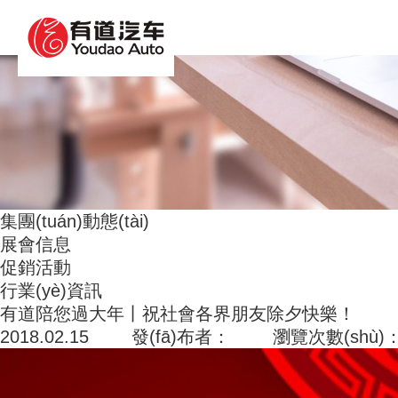
人妻中文字幕果派传媒_亚洲野狼第一精品_香蕉人
集團(tuán)動態(tài)
展會信息
促銷活動
行業(yè)資訊
有道陪您過大年丨祝社會各界朋友除夕快樂！
2018.02.15 發(fā)布者： 瀏覽次數(shù)：