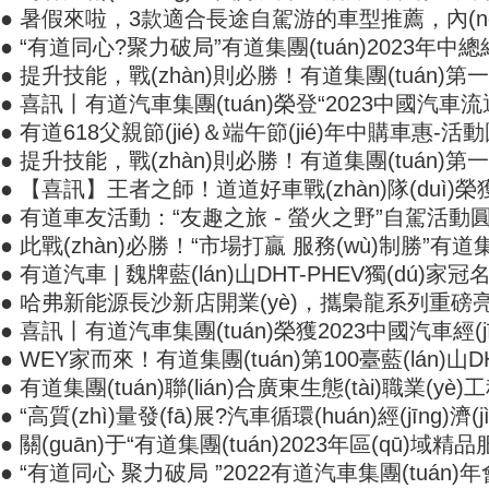
● 暑假來啦，3款適合長途自駕游的車型推薦，內(n
● “有道同心?聚力破局”有道集團(tuán)2023年中總結(
● 提升技能，戰(zhàn)則必勝！有道集團(tuán
● 喜訊丨有道汽車集團(tuán)榮登“2023中國汽車流通行
● 有道618父親節(jié)＆端午節(jié)年中購車惠-活動圓滿
● 提升技能，戰(zhàn)則必勝！有道集團(tuán)
● 【喜訊】王者之師！道道好車戰(zhàn)隊(duì
● 有道車友活動：“友趣之旅 - 螢火之野”自駕活動圓滿結(
● 此戰(zhàn)必勝！“市場打贏 服務(wù)制勝”有道集
● 有道汽車 | 魏牌藍(lán)山DHT-PHEV獨(dú)
● 哈弗新能源長沙新店開業(yè)，攜梟龍系列重磅
● 喜訊丨有道汽車集團(tuán)榮獲2023中國汽車經(jī
● WEY家而來！有道集團(tuán)第100臺藍(lán)山
● 有道集團(tuán)聯(lián)合廣東生態(tài)職業(yè)
● “高質(zhì)量發(fā)展?汽車循環(huán)經(jīng)濟
● 關(guān)于“有道集團(tuán)2023年區(qū)域精品
● “有道同心 聚力破局 ”2022有道汽車集團(tuán)年