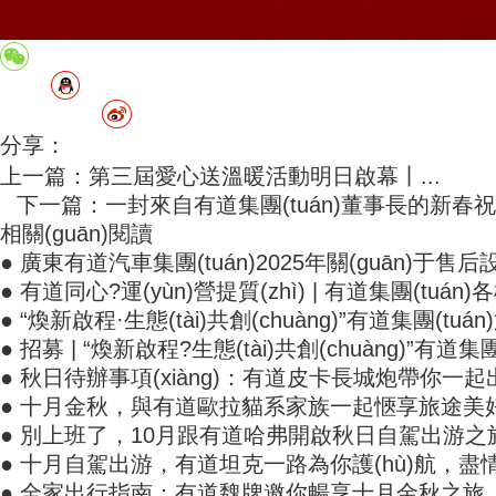
分享：
上一篇：第三屆愛心送溫暖活動明日啟幕丨...
下一篇：一封來自有道集團(tuán)董事長的新春祝.
相關(guān)閱讀
● 廣東有道汽車集團(tuán)2025年關(guān)于售后
● 有道同心?運(yùn)營提質(zhì) | 有道集團(tuán)各
● “煥新啟程·生態(tài)共創(chuàng)”有道集團(t
● 招募 | “煥新啟程?生態(tài)共創(chuàng)”有道集團(
● 秋日待辦事項(xiàng)：有道皮卡長城炮帶你一起出
● 十月金秋，與有道歐拉貓系家族一起愜享旅途美
● 別上班了，10月跟有道哈弗開啟秋日自駕出游之
● 十月自駕出游，有道坦克一路為你護(hù)航，
● 全家出行指南：有道魏牌邀你暢享十月金秋之旅