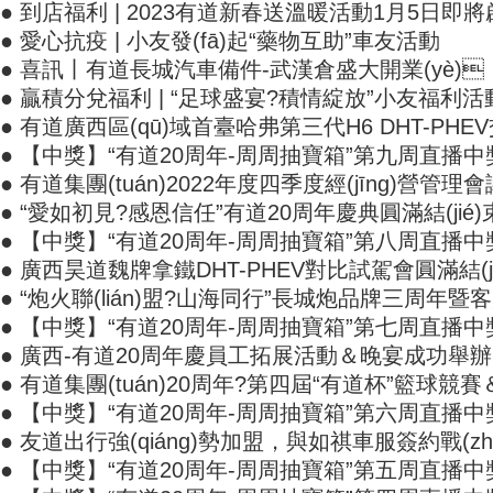
● 到店福利 | 2023有道新春送溫暖活動1月5日即
● 愛心抗疫 | 小友發(fā)起“藥物互助”車友活動
● 喜訊丨有道長城汽車備件-武漢倉盛大開業(yè)
● 贏積分兌福利 | “足球盛宴?積情綻放”小友福利
● 有道廣西區(qū)域首臺哈弗第三代H6 DHT-PHE
● 【中獎】“有道20周年-周周抽寶箱”第九周直播中獎
● 有道集團(tuán)2022年度四季度經(jīng)營管理會
● “愛如初見?感恩信任”有道20周年慶典圓滿結(jié)束
● 【中獎】“有道20周年-周周抽寶箱”第八周直播中
● 廣西昊道魏牌拿鐵DHT-PHEV對比試駕會圓滿結(j
● “炮火聯(lián)盟?山海同行”長城炮品牌三周年暨客戶
● 【中獎】“有道20周年-周周抽寶箱”第七周直播中
● 廣西-有道20周年慶員工拓展活動＆晚宴成功舉
● 有道集團(tuán)20周年?第四屆“有道杯”籃球競賽＆湖
● 【中獎】“有道20周年-周周抽寶箱”第六周直播中
● 友道出行強(qiáng)勢加盟，與如祺車服簽約戰(zh
● 【中獎】“有道20周年-周周抽寶箱”第五周直播中獎