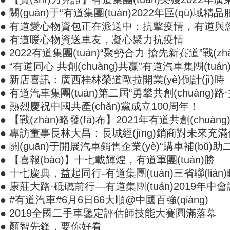
● 關(guān)于“有道集團(tuán)2022年區(qū)域精品
● 有道愛心物資包正在派送中：抗擊疫情，有道與您同
● 有道暖心物資送車友，凝心聚力抗疫情
● 2022有道集團(tuán)“聚勢合力 搶先新賽道”戰(zhàn)
● “有道同心 共創(chuàng)共贏”有道汽車集團(tuá
● 新店喜訊：廣西桂林榮道歐拉開業(yè)倒計(jì)時
● 有道汽車集團(tuán)第二屆“勇攀共創(chuàng)路·共
● 熱烈慶祝中國共產(chǎn)黨成立100周年！
● 【戰(zhàn)略發(fā)布】2021年有道共創(chuàn
● 專訪董事長林大昌：長城經(jīng)銷商對未來充
● 關(guān)于開展汽車銷售企業(yè)“購車補(bǔ)助
● 【喜報(bào)】十七載輝煌，有道軍團(tuán)勝
● 十七慶典，益起同行-有道集團(tuán)三省聯(liá
● 康莊大路·砥礪前行—有道集團(tuán)2019年中
● #有道汽車#6月6日66大順@中國百強(qiáng)
● 2019全國二手車鑒定評估師技能大賽圓滿落幕
● 顏智先鋒，要你好看