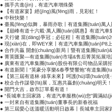
● 攜手共進(jìn)，有道汽車增殊榮
● 【有道家宴】經(jīng)風(fēng)雨，見彩虹！
● 中秋快樂！
● 臺風(fēng)似舞，暴雨亦歌丨有道集團(tuán)萬
● 【巔峰有道十六載·萬人團(tuán)購惠】有道汽車集
● 天行健 當(dāng)爭冠；必征程丨有道集團(tuán)
● 現(xiàn)在，即WEY來丨有道汽車集團(tuán)P8上市
● 合作共贏 開創(chuàng)新局丨暨有道集團(tuán)
● 菁英匯聚—有道集團(tuán)市場&售后菁英拓展培訓(xù
● 廣東有道汽車集團(tuán)股份有限公司物品采購招標(
● 有道新聞丨“英豪分享樂&春季雙響炮”有道集團(tu
● 【第三屆有道林·綠享未來】呵護(hù)環(huán)境·
● 校企合作謀發(fā)展，互惠共贏創(chuàng)明天！
● 開門大吉，啟市訂單看有道！
● “長城車主回家路，有道汽車服務(wù)您”圓滿結(ji
● 一封來自有道集團(tuán)董事長的新春祝福
● 第三屆愛心送溫暖活動明日啟幕丨長城車主回家路