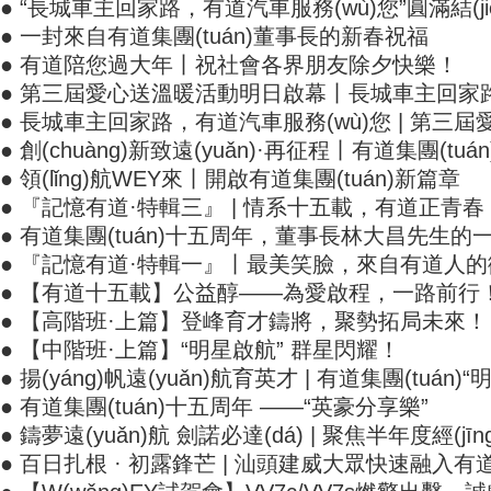
● “長城車主回家路，有道汽車服務(wù)您”圓滿結(j
● 一封來自有道集團(tuán)董事長的新春祝福
● 有道陪您過大年丨祝社會各界朋友除夕快樂！
● 第三屆愛心送溫暖活動明日啟幕丨長城車主回家路
● 長城車主回家路，有道汽車服務(wù)您 | 第三屆
● 創(chuàng)新致遠(yuǎn)·再征程丨有道集團(tuá
● 領(lǐng)航WEY來丨開啟有道集團(tuán)新篇章
● 『記憶有道·特輯三』 | 情系十五載，有道正青春
● 有道集團(tuán)十五周年，董事長林大昌先生的
● 『記憶有道·特輯一』丨最美笑臉，來自有道人
● 【有道十五載】公益醇——為愛啟程，一路前行
● 【高階班·上篇】登峰育才鑄將，聚勢拓局未來！
● 【中階班·上篇】“明星啟航” 群星閃耀！
● 揚(yáng)帆遠(yuǎn)航育英才 | 有道集團(tuán
● 有道集團(tuán)十五周年 ——“英豪分享樂”
● 鑄夢遠(yuǎn)航 劍諾必達(dá) | 聚焦半年度經(jī
● 百日扎根 · 初露鋒芒 | 汕頭建威大眾快速融入有道集