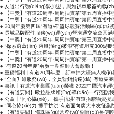
● 友道出行強(qiáng)勢加盟，與如祺車服簽約戰(zh
● 【中獎】“有道20周年-周周抽寶箱”第五周直播
● 【中獎】“有道20周年-周周抽寶箱”第四周直播中
● 20周年慶第四屆“有道杯”籃球競賽活動區(qū)域初賽風
● 長城品牌配件服務(wù)運(yùn)營溝通交流會圓滿舉
● 【中獎】“有道20周年-周周抽寶箱”第三周直播中獎名單
● “探索蔚藍(lán) 乘風(fēng)破浪”有道坦克300游
● 【中獎】“有道20周年-周周抽寶箱”第二周直播中獎
● 【中獎】“有道20周年-周周抽寶箱”第一周直播中
● “有道20周年慶”兩廣一湖誓師大會啟動！
● 重磅福利 | 有道20周年慶，訂車抽大疆無人機(j
● “全面升維服務(wù)，全員營銷觸達(dá)”有道集團(tu
● 喜訊丨有道汽車集團(tuán)榮獲 2022中國汽車經(jīn
● 【有道要聞】歐拉品牌領(lǐng)導(dǎo)一行蒞臨我
● 公益丨“同心協(xié)力 攜手抗洪”有道捐贈物資援助英
● “同心協(xié)力 攜手抗洪”有道面向廣大車友征集防
● 【有道要聞】海珠區(qū)常務(wù)副區(qū)長