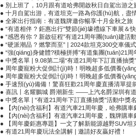
● 別上班了，10月跟有道哈弗開啟秋日自駕出游之
● 十月自駕出游，有道坦克一路為你護(hù)航，盡情
● 全家出行指南：有道魏牌邀你暢享十月金秋之旅
● “有道相伴 ? 鉅惠出行”雙節(jié)壕禮線下車展＆快
● “感恩有你 ? 新啟征程”有道21周年團(tuán)建活動圓
● “硬派潮品 ? 燃擎而至” | 2024款坦克300交車儀式
● “強(qiáng)身健體?積極拼搏”有道集團(tuán)21周
● 中獎名單 | 9.08第二場“有道21周年下訂直播抽獎
● 周年慶寵粉大促倒計(jì)時！明晚超多低價養(yǎng
● 周年慶寵粉大促倒計(jì)時！明晚超多低價養(yǎn
● 手速預(yù)備備！驚喜狂歡21周年慶直播清單提前
● 喜訊丨名耀鵬城 爵潮新生 ——上汽名爵深圳有道
● 中獎名單 | “有道21周年下訂直播抽獎”活動中獎名單來啦
● 【內(nèi)含福利】有道汽車21周年慶，哈弗購
● 【內(nèi)含福利】有道汽車21周年慶，魏
● 【周年慶鉅惠專題】一文了解新能源越野SUV坦克500
● 有道21周年慶玩法全講解 | 邀請好友贏好禮！