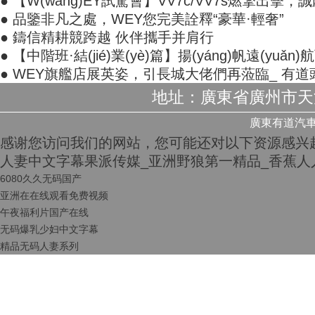
● 【W(wǎng)EY試駕會】VV7c/VV7s燃擎出擊，
● 品鑒非凡之處，WEY您完美詮釋“豪華·輕奢”
● 鑄信精耕競跨越 伙伴攜手并肩行
● 【中階班·結(jié)業(yè)篇】揚(yáng)帆遠(yuǎn
● WEY旗艦店展英姿，引長城大佬們再蒞臨_ 有
地址：廣東省廣州市天河區
廣東有道汽車集團
感谢您访问我们的网站，您可能还对以下资源感兴
人妻中文字幕果派传媒_亚洲野狼第一精品_香蕉人
6080久久无码国产
亚洲在在线观看免费视频
午夜福利片国产在线
无码爆乳少妇中文字幕
精品无码人妻系列