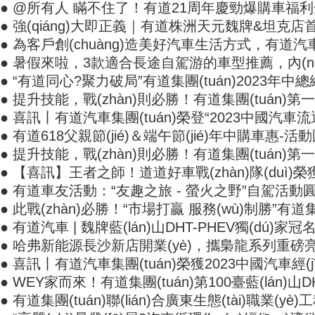
● @所有人 瞞不住了！有道21周年慶勁爆購車福
● 強(qiáng)大即正義｜有道株洲天元魏牌&坦克店首臺坦
● 為客戶創(chuàng)造美好汽車生活方式，有道
● 暑假來啦，3款適合長途自駕游的車型推薦，內(n
● “有道同心?聚力破局”有道集團(tuán)2023年中總結(
● 提升技能，戰(zhàn)則必勝！有道集團(tuán)
● 喜訊丨有道汽車集團(tuán)榮登“2023中國汽車流通行業(y
● 有道618父親節(jié)＆端午節(jié)年中購車惠-活動圓
● 提升技能，戰(zhàn)則必勝！有道集團(tuán
● 【喜訊】王者之師！道道好車戰(zhàn)隊(duì
● 有道車友活動：“友趣之旅 - 螢火之野”自駕活動圓滿
● 此戰(zhàn)必勝！“市場打贏 服務(wù)制勝”有道集
● 有道汽車 | 魏牌藍(lán)山DHT-PHEV獨(dú)
● 哈弗新能源長沙新店開業(yè)，攜梟龍系列重磅
● 喜訊丨有道汽車集團(tuán)榮獲2023中國汽車經(jīn
● WEY家而來！有道集團(tuán)第100臺藍(lán
● 有道集團(tuán)聯(lián)合廣東生態(tài)職業(yè)