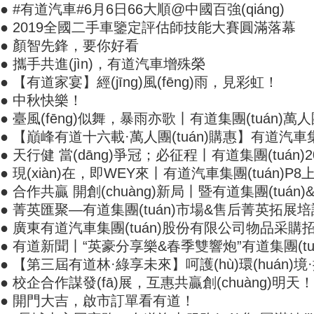
● #有道汽車#6月6日66大順@中國百強(qiáng)
● 2019全國二手車鑒定評估師技能大賽圓滿落幕
● 顏智先鋒，要你好看
● 攜手共進(jìn)，有道汽車增殊榮
● 【有道家宴】經(jīng)風(fēng)雨，見彩虹！
● 中秋快樂！
● 臺風(fēng)似舞，暴雨亦歌丨有道集團(tuán)萬人
● 【巔峰有道十六載·萬人團(tuán)購惠】有道汽車集
● 天行健 當(dāng)爭冠；必征程丨有道集團(tuán
● 現(xiàn)在，即WEY來丨有道汽車集團(tuán)P8上市
● 合作共贏 開創(chuàng)新局丨暨有道集團(tuán)
● 菁英匯聚—有道集團(tuán)市場&售后菁英拓展培訓(x
● 廣東有道汽車集團(tuán)股份有限公司物品采購招標(
● 有道新聞丨“英豪分享樂&春季雙響炮”有道集團(tu
● 【第三屆有道林·綠享未來】呵護(hù)環(huán)境·
● 校企合作謀發(fā)展，互惠共贏創(chuàng)明天！
● 開門大吉，啟市訂單看有道！