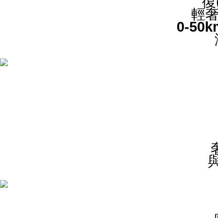
復
輕奢
0-50