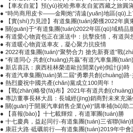
● 【車友自駕】預(yù)祝哈弗車友自駕西藏之旅圓滿成功
● “時尚商用皮卡——金剛炮”清遠(yuǎn)地區(qū)上市
● 【實(shí)力見證】有道集團(tuán)榮獲2022
● 關(guān)于“有道集團(tuán)2022年區(qū)域精品
● 有道愛心物資包正在派送中：抗擊疫情，有道與
● 有道暖心物資送車友，凝心聚力抗疫情
● 2022有道集團(tuán)“聚勢合力 搶先新賽道”戰(zh
● “有道同心 共創(chuàng)共贏”有道汽車集團(tuá
● 新店喜訊：廣西桂林榮道歐拉開業(yè)倒計(jì)時
● 有道汽車集團(tuán)第二屆“勇攀共創(chuàng)路·共
● 熱烈慶祝中國共產(chǎn)黨成立100周年！
● 【戰(zhàn)略發(fā)布】2021年有道共創(chuàn
● 專訪董事長林大昌：長城經(jīng)銷商對未來充滿信
● 關(guān)于開展汽車銷售企業(yè)“購車補(bǔ)助
● 【喜報(bào)】十七載輝煌，有道軍團(tuán)勝
● 十七慶典，益起同行-有道集團(tuán)三省聯(liá
● 康莊大路·砥礪前行—有道集團(tuán)2019年中