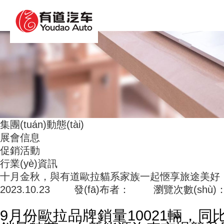
人妻中文字幕果派传媒_亚洲野狼第一精品_香蕉人
集團(tuán)動態(tài)
展會信息
促銷活動
行業(yè)資訊
十月金秋，與有道歐拉貓系家族一起愜享旅途美好
2023.10.23 發(fā)布者： 瀏覽次數(shù)
9月份歐拉品牌銷量10021輛，同