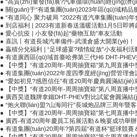
● “高質(zhì)量發(fā)展?汽車循環(huán)經(jīng)濟
● 關(guān)于“有道集團(tuán)2023年區(qū)域精品
● “有道同心 聚力破局 ”2022有道汽車集團(tuán)年會
● 到店福利 | 2023有道新春送溫暖活動1月5日即
● 愛心抗疫 | 小友發(fā)起“藥物互助”車友活動
● 喜訊丨有道長城汽車備件-武漢倉盛大開業(yè)！
● 贏積分兌福利 | “足球盛宴?積情綻放”小友福利
● 有道廣西區(qū)域首臺哈弗第三代H6 DHT-PHE
● 【中獎】“有道20周年-周周抽寶箱”第九周直播中獎
● 有道集團(tuán)2022年度四季度經(jīng)營管理會
● “愛如初見?感恩信任”有道20周年慶典圓滿結(jié)
● 【中獎】“有道20周年-周周抽寶箱”第八周直播中獎名
● 廣西昊道魏牌拿鐵DHT-PHEV對比試駕會圓滿結(j
● “炮火聯(lián)盟?山海同行”長城炮品牌三周年暨客戶
● 【中獎】“有道20周年-周周抽寶箱”第七周直播中獎
● 廣西-有道20周年慶員工拓展活動＆晚宴成功舉辦
● 有道集團(tuán)20周年?第四屆“有道杯”籃球競賽＆湖
● 【中獎】“有道20周年-周周抽寶箱”第六周直播中獎