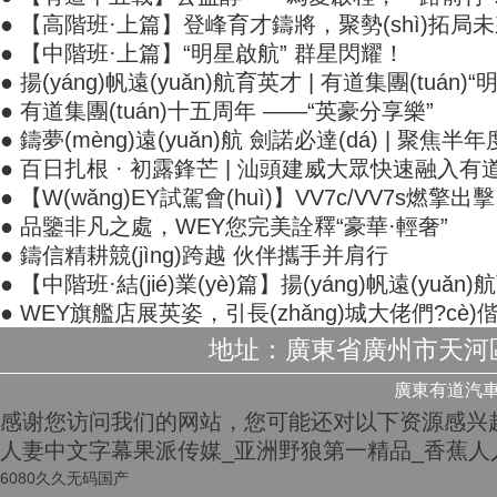
● 【高階班·上篇】登峰育才鑄將，聚勢(shì)拓局
● 【中階班·上篇】“明星啟航” 群星閃耀！
● 揚(yáng)帆遠(yuǎn)航育英才 | 有道集團(tuán
● 有道集團(tuán)十五周年 ——“英豪分享樂”
● 鑄夢(mèng)遠(yuǎn)航 劍諾必達(dá) | 聚焦半年度經(
● 百日扎根 · 初露鋒芒 | 汕頭建威大眾快速融入有道集
● 【W(wǎng)EY試駕會(huì)】VV7c/VV7s燃擎出
● 品鑒非凡之處，WEY您完美詮釋“豪華·輕奢”
● 鑄信精耕競(jìng)跨越 伙伴攜手并肩行
● 【中階班·結(jié)業(yè)篇】揚(yáng)帆遠(yuǎn
● WEY旗艦店展英姿，引長(zhǎng)城大佬們?cè)
地址：廣東省廣州市天河區(q
廣東有道汽車集團
感谢您访问我们的网站，您可能还对以下资源感兴
人妻中文字幕果派传媒_亚洲野狼第一精品_香蕉人
6080久久无码国产