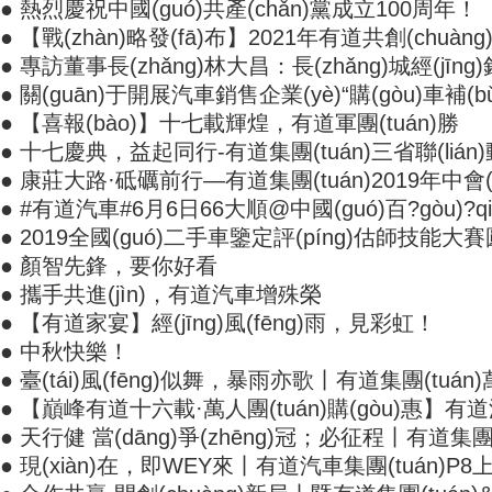
● 熱烈慶祝中國(guó)共產(chǎn)黨成立100周年！
● 【戰(zhàn)略發(fā)布】2021年有道共創(chuàng
● 專訪董事長(zhǎng)林大昌：長(zhǎng)城經(jīn
● 關(guān)于開展汽車銷售企業(yè)“購(gòu)車補(b
● 【喜報(bào)】十七載輝煌，有道軍團(tuán)勝
● 十七慶典，益起同行-有道集團(tuán)三省聯(lián
● 康莊大路·砥礪前行—有道集團(tuán)2019年中會
● #有道汽車#6月6日66大順@中國(guó)百?gòu)?qi
● 2019全國(guó)二手車鑒定評(píng)估師技能大
● 顏智先鋒，要你好看
● 攜手共進(jìn)，有道汽車增殊榮
● 【有道家宴】經(jīng)風(fēng)雨，見彩虹！
● 中秋快樂！
● 臺(tái)風(fēng)似舞，暴雨亦歌丨有道集團(tuá
● 【巔峰有道十六載·萬人團(tuán)購(gòu)惠】有道
● 天行健 當(dāng)爭(zhēng)冠；必征程丨有道集團(
● 現(xiàn)在，即WEY來丨有道汽車集團(tuán)P8上市