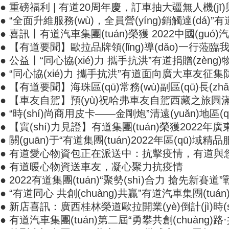
● 重磅福利 | 有道20周年慶，訂車抽大疆無人機(jī)與
● “全面升維服務(wù)，全員營(yíng)銷觸達(dá)”有道集團(
● 喜訊丨有道汽車集團(tuán)榮獲 2022中國(guó)汽車經(
● 【有道要聞】歐拉品牌領(lǐng)導(dǎo)一行蒞臨我
● 公益丨“同心協(xié)力 攜手抗洪”有道捐贈(zèng)物
● “同心協(xié)力 攜手抗洪”有道面向廣大車友征集防
● 【有道要聞】海珠區(qū)常務(wù)副區(qū)長(z
● 【車友自駕】預(yù)祝哈弗車友自駕西藏之旅圓
● “時(shí)尚商用皮卡——金剛炮”清遠(yuǎn)地區(qū)
● 【實(shí)力見證】有道集團(tuán)榮獲2022年廣
● 關(guān)于“有道集團(tuán)2022年區(qū)域精品
● 有道愛心物資包正在派送中：抗擊疫情，有道與
● 有道暖心物資送車友，凝心聚力抗疫情
● 2022有道集團(tuán)“聚勢(shì)合力 搶先新賽道”戰
● “有道同心 共創(chuàng)共贏”有道汽車集團(tuán)
● 新店喜訊：廣西桂林榮道歐拉開業(yè)倒計(jì)時(s
● 有道汽車集團(tuán)第二屆“勇攀共創(chuàng)路·共