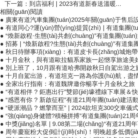
下一篇：到店福利 | 2023有道新春送溫暖...
相關(guān)閱讀
● 廣東有道汽車集團(tuán)2025年關(guān)于售后
● 有道同心?運(yùn)營(yíng)提質(zhì) | 有道集團(tu
● “煥新啟程·生態(tài)共創(chuàng)”有道集團(tuá
● 招募 | “煥新啟程?生態(tài)共創(chuàng)”有道集團(t
● 秋日待辦事項(xiàng)：有道皮卡長(zhǎng)城炮帶
● 十月金秋，與有道歐拉貓系家族一起愜享旅途美
● 別上班了，10月跟有道哈弗開啟秋日自駕出游之
● 十月自駕出游，有道坦克一路為你護(hù)航，盡情去野
● 全家出行指南：有道魏牌邀你暢享十月金秋之旅
● “有道相伴 ? 鉅惠出行”雙節(jié)壕禮線下車展＆快閃
● “感恩有你 ? 新啟征程”有道21周年團(tuán)建活動(d
● “硬派潮品 ? 燃擎而至” | 2024款坦克300交車儀式
● “強(qiáng)身健體?積極拼搏”有道集團(tuán)21周年體育
● 中獎(jiǎng)名單 | 9.08第二場(chǎng)“有道21周年
● 周年慶寵粉大促倒計(jì)時(shí)！明晚超多低價(jià