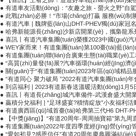
● 【喜訊】王者之師！道道好車戰(zhàn)隊(duì)榮
● 有道車友活動(dòng)：“友趣之旅 - 螢火之野”自駕活動(d
● 此戰(zhàn)必勝！“市場(chǎng)打贏 服務(wù)制
● 有道汽車 | 魏牌藍(lán)山DHT-PHEV獨(dú)家
● 哈弗新能源長(zhǎng)沙新店開業(yè)，攜梟
● 喜訊丨有道汽車集團(tuán)榮獲2023中國(guó)汽車經(
● WEY家而來！有道集團(tuán)第100臺(tái)藍(l
● 有道集團(tuán)聯(lián)合廣東生態(tài)職業(yè)
● “高質(zhì)量發(fā)展?汽車循環(huán)經(jīng)濟(
● 關(guān)于“有道集團(tuán)2023年區(qū)域精品
● “有道同心 聚力破局 ”2022有道汽車集團(tuán)年會(huì
● 到店福利 | 2023有道新春送溫暖活動(dòng)1月5
● 喜訊丨有道長(zhǎng)城汽車備件-武漢倉盛大開業(
● 贏積分兌福利 | “足球盛宴?積情綻放”小友福利活動(dò
● 有道廣西區(qū)域首臺(tái)哈弗第三代H6 DHT-
● 【中獎(jiǎng)】“有道20周年-周周抽寶箱”第九周
● 有道集團(tuán)2022年度四季度經(jīng)營(yíng)
● “愛如初見?感恩信任”有道20周年慶典圓滿結(jié)