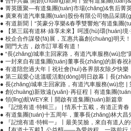
● 合作共贏 開創(chuàng)新局丨暨有道集團(tuán)&
● 菁英匯聚—有道集團(tuán)市場(chǎng)&售后菁英
● 廣東有道汽車集團(tuán)股份有限公司物品采購(gòu
● 有道新聞丨“英豪分享樂&春季雙響炮”有道集團(tu
● 【第三屆有道林·綠享未來】呵護(hù)環(huán)境·
● 校企合作謀發(fā)展，互惠共贏創(chuàng)明天！
● 開門大吉，啟市訂單看有道！
● “長(zhǎng)城車主回家路，有道汽車服務(wù)您”圓
● 一封來自有道集團(tuán)董事長(zhǎng)的新春祝
● 有道陪您過大年丨祝社會(huì)各界朋友除夕快樂
● 第三屆愛心送溫暖活動(dòng)明日啟幕丨長(zhǎ
● 長(zhǎng)城車主回家路，有道汽車服務(wù)您 |
● 創(chuàng)新致遠(yuǎn)·再征程丨有道集團(tuán)
● 領(lǐng)航WEY來丨開啟有道集團(tuán)新篇章
● 『記憶有道·特輯三』 | 情系十五載，有道正青春
● 有道集團(tuán)十五周年，董事長(zhǎng)林大昌先
● 『記憶有道·特輯一』丨最美笑臉，來自有道人
● 【有道十五載】公益醇——為愛啟程，一路前行