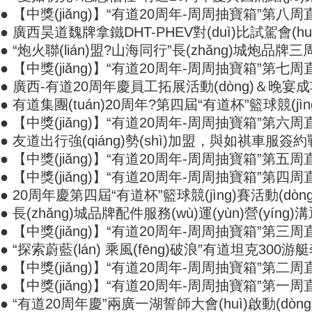
● 【中獎(jiǎng)】“有道20周年-周周抽寶箱”第八周直播中獎
● 廣西昊道魏牌拿鐵DHT-PHEV對(duì)比試駕會(huì)
● “炮火聯(lián)盟?山海同行”長(zhǎng)城炮品牌三
● 【中獎(jiǎng)】“有道20周年-周周抽寶箱”第七周直播
● 廣西-有道20周年慶員工拓展活動(dòng)＆晚宴成
● 有道集團(tuán)20周年?第四屆“有道杯”籃球競(jìng
● 【中獎(jiǎng)】“有道20周年-周周抽寶箱”第六周直播中獎
● 友道出行強(qiáng)勢(shì)加盟，與如祺車服簽約
● 【中獎(jiǎng)】“有道20周年-周周抽寶箱”第五周直播中
● 【中獎(jiǎng)】“有道20周年-周周抽寶箱”第四周直播中獎
● 20周年慶第四屆“有道杯”籃球競(jìng)賽活動(dòng)
● 長(zhǎng)城品牌配件服務(wù)運(yùn)營(yíng
● 【中獎(jiǎng)】“有道20周年-周周抽寶箱”第三周直播
● “探索蔚藍(lán) 乘風(fēng)破浪”有道坦克300游艇奢
● 【中獎(jiǎng)】“有道20周年-周周抽寶箱”第二周
● 【中獎(jiǎng)】“有道20周年-周周抽寶箱”第一周直播
● “有道20周年慶”兩廣一湖誓師大會(huì)啟動(dòng