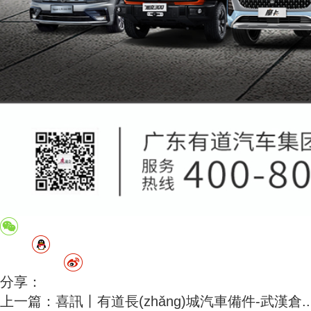
分享：
上一篇：喜訊丨有道長(zhǎng)城汽車備件-武漢倉..