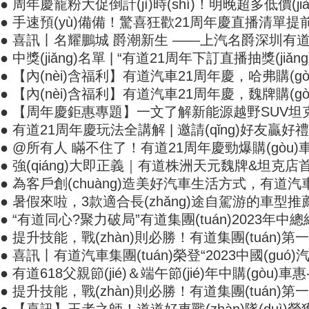
● 周年慶寵粉大促倒計(jì)時(shí)！明晚超多低價(
● 手速預(yù)備備！驚喜狂歡21周年慶直播清單提前
● 喜訊丨名耀鵬城 爵潮新生 ——上汽名爵深圳有道
● 中獎(jiǎng)名單 | “有道21周年下訂直播抽獎(jiǎng)”活
● 【內(nèi)含福利】有道汽車21周年慶，哈弗購(
● 【內(nèi)含福利】有道汽車21周年慶，魏牌購(
● 【周年慶鉅惠專題】一文了解新能源越野SUV坦克500
● 有道21周年慶玩法全講解 | 邀請(qǐng)好友贏好
● @所有人 瞞不住了！有道21周年慶勁爆購(gò
● 強(qiáng)大即正義｜有道株洲天元魏牌&坦克店首臺(t
● 為客戶創(chuàng)造美好汽車生活方式，有道汽車
● 暑假來啦，3款適合長(zhǎng)途自駕游的車型推
● “有道同心?聚力破局”有道集團(tuán)2023年中總結(j
● 提升技能，戰(zhàn)則必勝！有道集團(tuán)第
● 喜訊丨有道汽車集團(tuán)榮登“2023中國(guó)汽車
● 有道618父親節(jié)＆端午節(jié)年中購(gòu)車惠-活
● 提升技能，戰(zhàn)則必勝！有道集團(tuán)