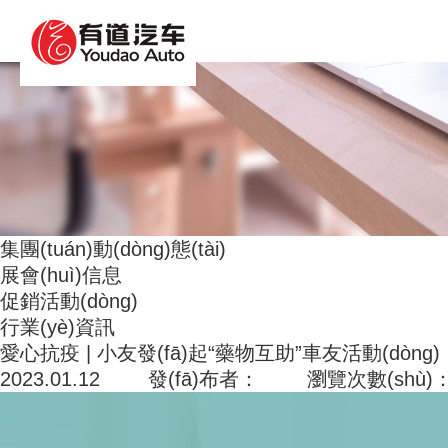
人妻中文字幕果派传媒_亚洲野狼第一精品_香蕉人
集團(tuán)動(dòng)態(tài)
展會(huì)信息
促銷活動(dòng)
行業(yè)資訊
愛心抗疫 | 小友發(fā)起“藥物互助”車友活動(dòng)
2023.01.12 發(fā)布者： 瀏覽次數(shù)