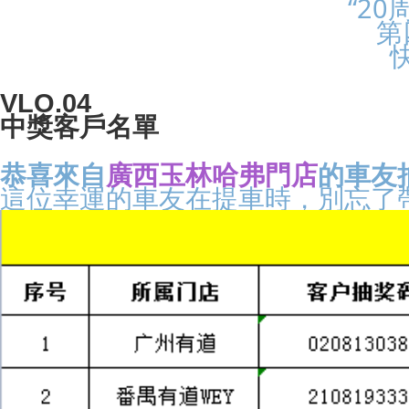
“2
第
VLO.04
中獎客戶名單
恭喜來自
廣西玉林哈弗門店
的車友
這位幸運的車友在提車時，別忘了帶走