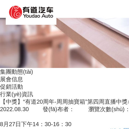
人妻中文字幕果派传媒_亚洲野狼第一精品_香蕉人
集團動態(tài)
展會信息
促銷活動
行業(yè)資訊
【中獎】“有道20周年-周周抽寶箱”第四周直播中獎名單公
2022.08.30 發(fā)布者： 瀏覽次數(shù)
8月27日下午14：30-16：30