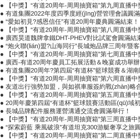
● 【中獎】“有道20周年-周周抽寶箱”第九周直播
● 有道集團2022年度四季度經(jīng)營管理會議圓滿
● “愛如初見?感恩信任”有道20周年慶典圓滿結束！
● 【中獎】“有道20周年-周周抽寶箱”第八周直播
● 廣西昊道魏牌拿鐵DHT-PHEV對比試駕會圓滿結
● “炮火聯(lián)盟?山海同行”長城炮品牌三周年暨
● 【中獎】“有道20周年-周周抽寶箱”第七周直播中獎名
● 廣西-有道20周年慶員工拓展活動＆晚宴成功舉
● 有道集團20周年?第四屆“有道杯”籃球競賽＆湖南區(
● 【中獎】“有道20周年-周周抽寶箱”第六周直播中獎
● 友道出行強勢加盟，與如祺車服簽約戰(zhàn)略
● 【中獎】“有道20周年-周周抽寶箱”第五周直播
● 20周年慶第四屆“有道杯”籃球競賽活動區(qū)域初
● 長城品牌配件服務運營溝通交流會圓滿舉行！
● 【中獎】“有道20周年-周周抽寶箱”第三周直播中獎名
● “探索蔚藍 乘風破浪”有道坦克300游艇奢享之旅圓滿
● 【中獎】“有道20周年-周周抽寶箱”第二周直播中獎