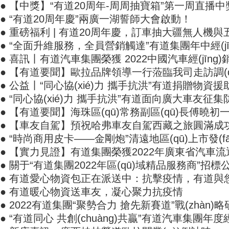
● 【中獎】“有道20周年-周周抽寶箱”第一周直播
● “有道20周年慶”兩廣一湖誓師大會啟動！
● 重磅福利 | 有道20周年慶，訂車抽大疆無人機
● “全面升維服務，全員營銷觸達”有道集團年中經(jīng
● 喜訊丨有道汽車集團榮獲 2022中國汽車經(jīng
● 【有道要聞】歐拉品牌領導一行蒞臨我司走訪調(di
● 公益丨“同心協(xié)力 攜手抗洪”有道捐贈物資援
● “同心協(xié)力 攜手抗洪”有道面向廣大車友征集
● 【有道要聞】海珠區(qū)常務副區(qū)長傅曉
● 【車友自駕】預祝哈弗車友自駕西藏之旅圓滿成功
● “時尚商用皮卡——金剛炮”清遠地區(qū)上市發(fā
● 【實力見證】有道集團榮獲2022年廣東省汽車流通行
● 關于“有道集團2022年區(qū)域精品服務商”招標
● 有道愛心物資包正在派送中：抗擊疫情，有道
● 有道暖心物資送車友，凝心聚力抗疫情
● 2022有道集團“聚勢合力 搶先新賽道”戰(zhàn)
● “有道同心 共創(chuàng)共贏”有道汽車集團年度