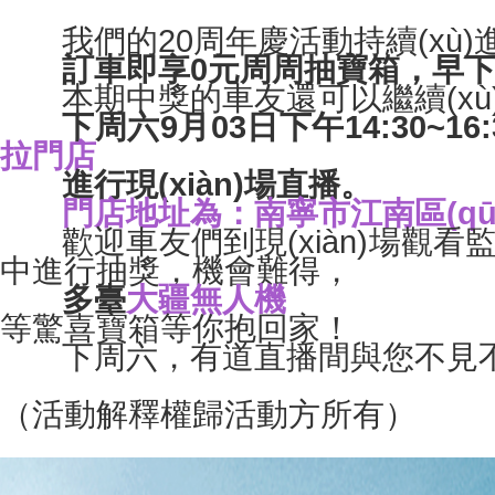
我們的20周年慶活動持續(xù)進行中
訂車即享0元周周抽寶箱，早下單早抽
本期中獎的車友還可以繼續(xù)參加
下周六9月03日下午14:30~
拉門店
進行現(xiàn)場直播。
門店地址為：南寧市江南區(qū
歡迎車友們到現(xiàn)場觀看監(
中進行抽獎，機會難得，
多臺
大疆無人機
等驚喜寶箱等你抱回家！
下周六，有道直播間與您不見不散
（活動解釋權歸活動方所有）