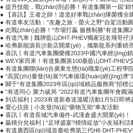
● 提升技能，戰(zhàn)則必勝！有道集團第一屆
● 【喜訊】王者之師！道道好車戰(zhàn)隊榮
● 有道車友活動：“友趣之旅 - 螢火之野”自駕活動
● 此戰(zhàn)必勝！“市場打贏 服務制勝”有道集團2
● 有道汽車 | 魏牌藍山DHT-PHEV獨家冠名飛哥仔
● 哈弗新能源長沙新店開業(yè)，攜梟龍系列重磅
● 喜訊丨有道汽車集團榮獲2023中國汽車經(jīng
● WEY家而來！有道集團第100臺藍山DHT-PHE
● 有道集團聯(lián)合廣東生態(tài)職業(yè)工程
● “高質(zhì)量發(fā)展?汽車循環(huán)經(jīn
● 關于“有道集團2023年區(qū)域精品服務商”招標
● “有道同心 聚力破局 ”2022有道汽車集團年會圓滿
● 到店福利 | 2023有道新春送溫暖活動1月5日即
● 愛心抗疫 | 小友發(fā)起“藥物互助”車友活動
● 喜訊丨有道長城汽車備件-武漢倉盛大開業(yè)！
● 贏積分兌福利 | “足球盛宴?積情綻放”小友福利活動來了
● 有道廣西區(qū)域首臺哈弗第三代H6 DHT-PHE