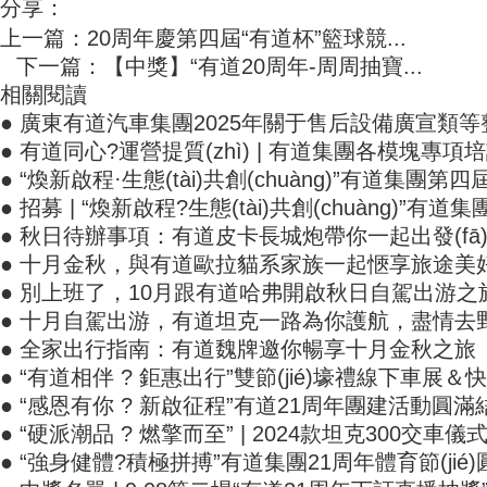
分享：
上一篇：20周年慶第四屆“有道杯”籃球競...
下一篇：【中獎】“有道20周年-周周抽寶...
相關閱讀
● 廣東有道汽車集團2025年關于售后設備廣宣類
● 有道同心?運營提質(zhì) | 有道集團各模塊專項培
● “煥新啟程·生態(tài)共創(chuàng)”有道集團第
● 招募 | “煥新啟程?生態(tài)共創(chuàng)”有道集團
● 秋日待辦事項：有道皮卡長城炮帶你一起出發(fā
● 十月金秋，與有道歐拉貓系家族一起愜享旅途美
● 別上班了，10月跟有道哈弗開啟秋日自駕出游之
● 十月自駕出游，有道坦克一路為你護航，盡情去野
● 全家出行指南：有道魏牌邀你暢享十月金秋之旅
● “有道相伴 ? 鉅惠出行”雙節(jié)壕禮線下車展
● “感恩有你 ? 新啟征程”有道21周年團建活動圓滿結
● “硬派潮品 ? 燃擎而至” | 2024款坦克300交車
● “強身健體?積極拼搏”有道集團21周年體育節(jié)圓滿