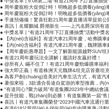
● 中獎名單 | 9.08第二場“有道21周年下訂直播抽獎
● 周年慶寵粉大促倒計時！明晚超多低價養(yǎng)車
● 周年慶寵粉大促倒計時！明晚超多低價養(yǎn
● 手速預備備！驚喜狂歡21周年慶直播清單提前公開
● 喜訊丨名耀鵬城 爵潮新生 ——上汽名爵深圳有道
● 中獎名單 | “有道21周年下訂直播抽獎”活動中獎名單來啦
● 【內(nèi)含福利】有道汽車21周年慶，哈弗
● 【內(nèi)含福利】有道汽車21周年慶，魏牌
● 【周年慶鉅惠專題】一文了解新能源越野SUV坦克500
● 有道21周年慶玩法全講解 | 邀請好友贏好禮！
● @所有人 瞞不住了！有道21周年慶勁爆購車福
● 強大即正義｜有道株洲天元魏牌&坦克店首臺坦克500H
● 為客戶創(chuàng)造美好汽車生活方式，有道汽
● 暑假來啦，3款適合長途自駕游的車型推薦，內
● “有道同心?聚力破局”有道集團2023年中總結會
● 提升技能，戰(zhàn)則必勝！有道集團第
● 喜訊丨有道汽車集團榮登“2023中國汽車流通行業(
● 有道618父親節(jié)＆端午節(jié)年中購車惠-活動