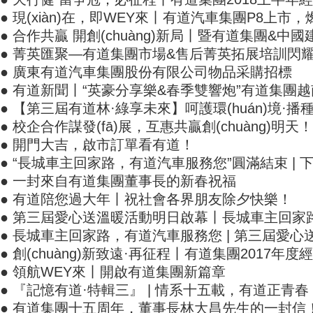
● 現(xiàn)在，即WEY來丨有道汽車集團P8上市，燃爆三?
● 合作共贏 開創(chuàng)新局丨暨有道集團&中國建
● 菁英匯聚—有道集團市場&售后菁英拓展培訓閃耀
● 廣東有道汽車集團股份有限公司物品采購招標
● 有道新聞丨“英豪分享樂&春季雙響炮”有道集團
● 【第三屆有道林·綠享未來】呵護環(huán)境·播
● 校企合作謀發(fā)展，互惠共贏創(chuàng)明天！
● 開門大吉，啟市訂單看有道！
● “長城車主回家路，有道汽車服務您”圓滿結束 | 
● 一封來自有道集團董事長的新春祝福
● 有道陪您過大年丨祝社會各界朋友除夕快樂！
● 第三屆愛心送溫暖活動明日啟幕丨長城車主回家路
● 長城車主回家路，有道汽車服務您 | 第三屆愛心送
● 創(chuàng)新致遠·再征程丨有道集團2017年度經
● 領航WEY來丨開啟有道集團新篇章
● 『記憶有道·特輯三』 | 情系十五載，有道正青春
● 有道集團十五周年，董事長林大昌先生的一封信