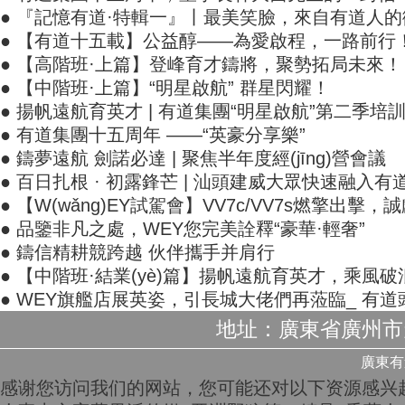
● 『記憶有道·特輯一』丨最美笑臉，來自有道人
● 【有道十五載】公益醇——為愛啟程，一路前行
● 【高階班·上篇】登峰育才鑄將，聚勢拓局未來！
● 【中階班·上篇】“明星啟航” 群星閃耀！
● 揚帆遠航育英才 | 有道集團“明星啟航”第二季
● 有道集團十五周年 ——“英豪分享樂”
● 鑄夢遠航 劍諾必達 | 聚焦半年度經(jīng)營會議
● 百日扎根 · 初露鋒芒 | 汕頭建威大眾快速融入有
● 【W(wǎng)EY試駕會】VV7c/VV7s燃擎出擊
● 品鑒非凡之處，WEY您完美詮釋“豪華·輕奢”
● 鑄信精耕競跨越 伙伴攜手并肩行
● 【中階班·結業(yè)篇】揚帆遠航育英才，乘風破浪鑄有
● WEY旗艦店展英姿，引長城大佬們再蒞臨_ 有
地址：廣東省廣州市天
廣東有道
感谢您访问我们的网站，您可能还对以下资源感兴