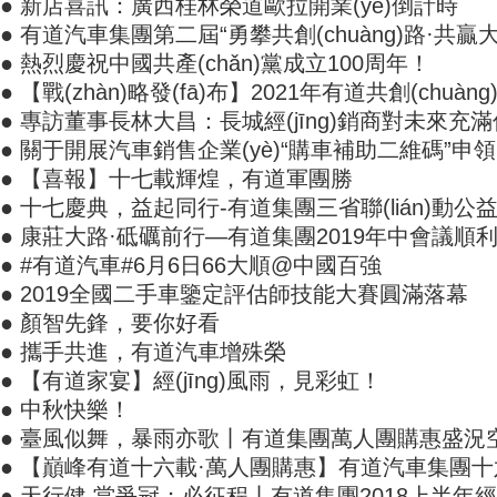
● 新店喜訊：廣西桂林榮道歐拉開業(yè)倒計時
● 有道汽車集團第二屆“勇攀共創(chuàng)路·共贏大變
● 熱烈慶祝中國共產(chǎn)黨成立100周年！
● 【戰(zhàn)略發(fā)布】2021年有道共創(chuàn
● 專訪董事長林大昌：長城經(jīng)銷商對未來充滿
● 關于開展汽車銷售企業(yè)“購車補助二維碼”申
● 【喜報】十七載輝煌，有道軍團勝
● 十七慶典，益起同行-有道集團三省聯(lián)動公
● 康莊大路·砥礪前行—有道集團2019年中會議順
● #有道汽車#6月6日66大順@中國百強
● 2019全國二手車鑒定評估師技能大賽圓滿落幕
● 顏智先鋒，要你好看
● 攜手共進，有道汽車增殊榮
● 【有道家宴】經(jīng)風雨，見彩虹！
● 中秋快樂！
● 臺風似舞，暴雨亦歌丨有道集團萬人團購惠盛況
● 【巔峰有道十六載·萬人團購惠】有道汽車集團十六
● 天行健 當爭冠；必征程丨有道集團2018上半年經