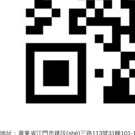
地址：廣東省江門市建設(shè)三路113號31幢101-10