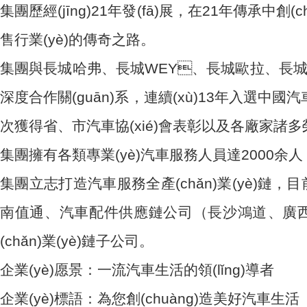
集團歷經(jīng)21年發(fā)展，在21年傳承中創(
售行業(yè)的傳奇之路。
集團與長城哈弗、長城WEY、長城歐拉、長城皮
深度合作關(guān)系，連續(xù)13年入選中國汽車
次獲得省、市汽車協(xié)會表彰以及各廠家諸多榮譽
集團擁有各類專業(yè)汽車服務人員達2000余人，優
集團立志打造汽車服務全產(chǎn)業(yè)鏈，目前擁
南值通、汽車配件供應鏈公司（長沙鴻道、
(chǎn)業(yè)鏈子公司。
企業(yè)愿景：一流汽車生活的領(lǐng)導者
企業(yè)標語：為您創(chuàng)造美好汽車生活