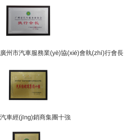
廣州市汽車服務業(yè)協(xié)會執(zhí)行會長
汽車經(jīng)銷商集團十強