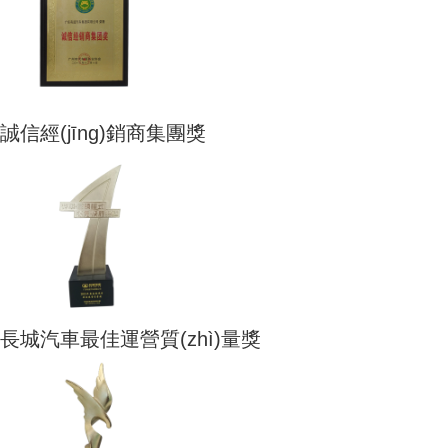
誠信經(jīng)銷商集團獎
長城汽車最佳運營質(zhì)量獎