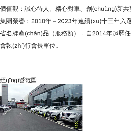
價值觀：誠心待人、精心對車、創(chuàng)新共
集團榮譽：2010年－2023年連續(xù)十三年入選中國
省名牌產(chǎn)品（服務類），自2014年起歷任全
會執(zhí)行會長單位。
經(jīng)營范圍