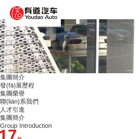
人妻中文字幕果派传媒_亚洲野狼第一精品_香蕉人
集團簡介
發(fā)展歷程
集團榮譽
聯(lián)系我們
人才引進
集團簡介
Group Introduction