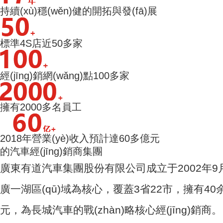
持續(xù)穩(wěn)健的開拓與發(fā)展
標準4S店近50多家
經(jīng)銷網(wǎng)點100多家
擁有2000多名員工
2018年營業(yè)收入預計達60多億元
的汽車經(jīng)銷商集團
廣東有道汽車集團股份有限公司成立于2002年9月
廣一湖區(qū)域為核心，覆蓋3省22市，擁有40余家品牌
元，為長城汽車的戰(zhàn)略核心經(jīng)銷商。