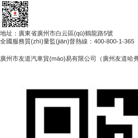
地址：廣東省廣州市白云區(qū)鶴龍路5號
全國服務質(zhì)量監(jiān)督熱線：400-800-1-365
廣州市友道汽車貿(mào)易有限公司（廣州友道哈