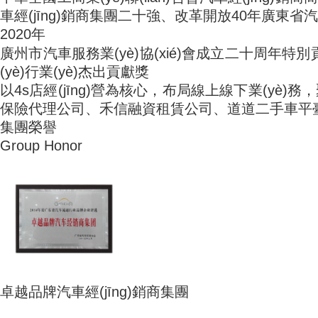
車經(jīng)銷商集團二十強、改革開放40年廣
2020年
廣州市汽車服務業(yè)協(xié)會成立二十周年特別貢
(yè)行業(yè)杰出貢獻獎
以4s店經(jīng)營為核心，布局線上線下業(yè)務
保險代理公司、禾信融資租賃公司、道道
集團榮譽
Group Honor
卓越品牌汽車經(jīng)銷商集團