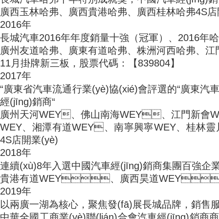
廣西玉林哈弗、廣西貴港哈弗、廣西桂林哈弗4S店開
2016年
長城汽車2016年年度銷量十強（冠軍）、2016
廣州友道哈弗、廣東有道哈弗、株洲河西哈弗
11月掛牌新三板，股票代碼：【839804】
2017年
“廣東省汽車流通行業(yè)協(xié)會評選的“廣東汽車經(
經(jīng)銷商“
廣州天河WEY、佛山南海WEY、江門新會W
WEY、湘潭有道WEY、南寧興寧WEY、桂林靈川
4S店開業(yè)
2018年
連續(xù)8年入選中國汽車經(jīng)銷商集團百強企業
貴港有道WEY、廣西昊道WEY、
2019年
以兩廣一湖為核心，聚焦發(fā)展長城品牌，銷售
中華全國工商業(yè)聯(lián)合會汽車經(jīng)銷